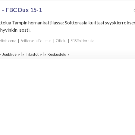
 – FBC Dux 15-1
ttelua Tampin hornankattilassa: Soittorasia kuittasi syyskierroks
hyvinkin isosti.
 divisioona
|
Soittorasia Edustus
|
Ottelu
|
SBS Soittorasia
 »
Joukkue
» | »
Tilastot
» | »
Keskustelu
»