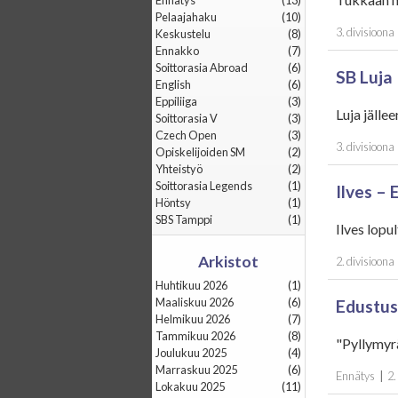
Ennätys
(13)
Pelaajahaku
(10)
3. divisioona
Keskustelu
(8)
Ennakko
(7)
Soittorasia Abroad
(6)
SB Luja 
English
(6)
Eppiliiga
(3)
Luja jälle
Soittorasia V
(3)
Czech Open
(3)
3. divisioona
Opiskelijoiden SM
(2)
Yhteistyö
(2)
Soittorasia Legends
(1)
Ilves – 
Höntsy
(1)
SBS Tamppi
(1)
Ilves lopu
Arkistot
2. divisioona
huhtikuu 2026
(1)
maaliskuu 2026
(6)
Edustus
helmikuu 2026
(7)
tammikuu 2026
(8)
"Pyllymyr
joulukuu 2025
(4)
marraskuu 2025
(6)
Ennätys
|
2.
lokakuu 2025
(11)