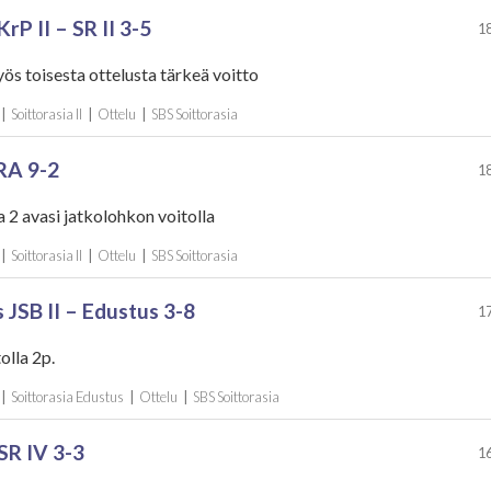
rP II – SR II 3-5
18
yös toisesta ottelusta tärkeä voitto
|
Soittorasia II
|
Ottelu
|
SBS Soittorasia
IRA 9-2
18
a 2 avasi jatkolohkon voitolla
|
Soittorasia II
|
Ottelu
|
SBS Soittorasia
 JSB II – Edustus 3-8
17
olla 2p.
|
Soittorasia Edustus
|
Ottelu
|
SBS Soittorasia
SR IV 3-3
16