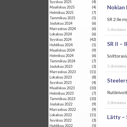
syyskuu 2025
(4)
Nokian K
maaliskuu 2025
(4)
helmikuu 2025
(7)
tammikuu 2025
(5)
SR 2:lle m
joulukuu 2024
(6)
marraskuu 2024
(6)
5. divisioona
lokakuu 2024
(6)
syyskuu 2024
(42)
SR II – 
huhtikuu 2024
(1)
maaliskuu 2024
(9)
Soittorasi
helmikuu 2024
(6)
tammikuu 2024
(7)
5. divisioona
joulukuu 2023
(3)
marraskuu 2023
(11)
lokakuu 2023
(8)
Steelers
syyskuu 2023
(4)
maaliskuu 2023
(10)
Rutiinivoit
helmikuu 2023
(7)
tammikuu 2023
(10)
2. divisioona
joulukuu 2022
(9)
marraskuu 2022
(9)
lokakuu 2022
(11)
Lätty – 
syyskuu 2022
(3)
huhtikuu 2022
(5)