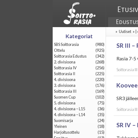
Etusi
Edustu
»
Uutiset
» |
Kategoriat
SBS Soittorasia
(980)
SR III –
Ottelu
(925)
Soittorasia Edustus
(342)
Rasia 7-5
2. divisioona
(268)
Soittorasia IV
(256)
Soittorasia III
Soittorasia II
(225)
4. divisioona
(220)
Koovee I
3. divisioona
(176)
Soittorasia III
(169)
Suomen Cup
(102)
SR3 jällee
5. divisioona
(75)
4. divisioona – L15
(36)
Soittorasia III
4. divisioona – L14
(35)
Suomisarja
(24)
SR IV –
Yleinen
(18)
Harjoitusottelu
(15)
Tukkaan m