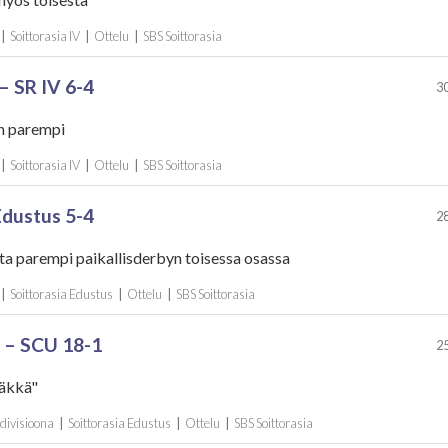
|
Soittorasia IV
|
Ottelu
|
SBS Soittorasia
– SR IV 6-4
30
en parempi
|
Soittorasia IV
|
Ottelu
|
SBS Soittorasia
Edustus 5-4
28
lta parempi paikallisderbyn toisessa osassa
|
Soittorasia Edustus
|
Ottelu
|
SBS Soittorasia
 – SCU 18-1
25
äkkä"
 divisioona
|
Soittorasia Edustus
|
Ottelu
|
SBS Soittorasia