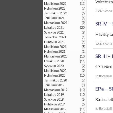
Voitettu t
maaliskuu 2022
(11)
helmikuu 2022
(7)
3. divisioona
tammikuu 2022
(5)
joulukuu 2021
(4)
marraskuu 2021
(9)
SR IV –
lokakuu 2021
(20)
syyskuu 2021
(9)
Hävitty ta
toukokuu 2021
(1)
huhtikuu 2021
(4)
3. divisioona
maaliskuu 2021
(5)
helmikuu 2021
(1)
SR III –
marraskuu 2020
(10)
lokakuu 2020
(11)
syyskuu 2020
(2)
SR 3 kärsi
maaliskuu 2020
(2)
helmikuu 2020
(10)
Soittorasia III
tammikuu 2020
(7)
joulukuu 2019
(3)
EPa – SR
marraskuu 2019
(10)
lokakuu 2019
(10)
Rasia aloi
syyskuu 2019
(6)
huhtikuu 2019
(5)
Soittorasia III
maaliskuu 2019
(11)