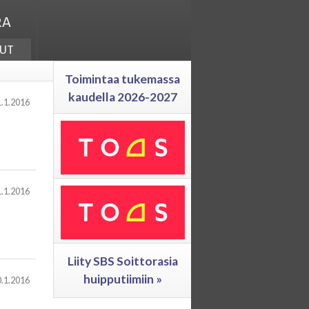
ra
ut
Toimintaa tukemassa
kaudella 2026-2027
.1.2016
.1.2016
Liity SBS Soittorasia
huipputiimiin »
.1.2016