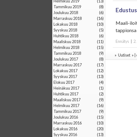
helmikuu 2019
(13)
tammikuu 2019
(8)
Edustus
joulukuu 2018
(6)
marraskuu 2018
(16)
Maali-iloi
lokakuu 2018
(10)
tappionsa 
syyskuu 2018
(5)
huhtikuu 2018
(6)
Ennätys
|
2.
maaliskuu 2018
(11)
helmikuu 2018
(15)
tammikuu 2018
(9)
»
Uutiset
» |
joulukuu 2017
(8)
marraskuu 2017
(17)
lokakuu 2017
(12)
syyskuu 2017
(13)
elokuu 2017
(4)
heinäkuu 2017
(1)
huhtikuu 2017
(2)
maaliskuu 2017
(9)
helmikuu 2017
(16)
tammikuu 2017
(9)
joulukuu 2016
(15)
marraskuu 2016
(10)
lokakuu 2016
(20)
syyskuu 2016
(13)