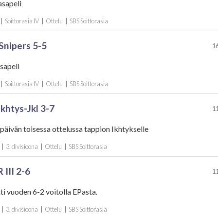
asapeli
|
Soittorasia IV
|
Ottelu
|
SBS Soittorasia
 Snipers 5-5
16
sapeli
|
Soittorasia IV
|
Ottelu
|
SBS Soittorasia
 Ikhtys-Jkl 3-7
11
 päivän toisessa ottelussa tappion Ikhtykselle
|
3. divisioona
|
Ottelu
|
SBS Soittorasia
 III 2-6
11
tti vuoden 6-2 voitolla EPasta.
|
3. divisioona
|
Ottelu
|
SBS Soittorasia