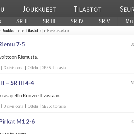
vu
Joukkueet
Tilastot
Seu
s
SR II
SR III
SR IV
SR V
Mu
 »
Joukkue
» | »
Tilastot
» | »
Keskustelu
»
 Riemu 7-5
31
 voittoon Riemusta.
|
3. divisioona
|
Ottelu
|
SBS Soittorasia
I – SR III 4-4
31
n tasapeliin Koovee II vastaan.
|
3. divisioona
|
Ottelu
|
SBS Soittorasia
 Pirkat M1 2-6
30
yös toisesta