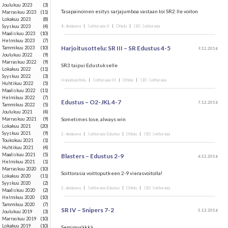
joulukuu 2023
(3)
Tasapainoinen esitys sarjajumboa vastaan toi SR2:lle voiton
marraskuu 2023
(11)
lokakuu 2023
(8)
syyskuu 2023
(4)
4. divisioona
|
Soittorasia II
|
Ottelu
|
SBS Soittorasia
maaliskuu 2023
(10)
helmikuu 2023
(7)
Harjoitusottelu: SR III – SR Edustus 4-5
tammikuu 2023
(10)
9.12.2016
joulukuu 2022
(9)
marraskuu 2022
(9)
SR3 taipui Edustukselle
lokakuu 2022
(11)
syyskuu 2022
(3)
Harjoitusottelu
|
Soittorasia III
|
Ottelu
|
SBS Soittorasia
huhtikuu 2022
(5)
maaliskuu 2022
(11)
helmikuu 2022
(7)
Edustus – O2-JKL 4-7
7.12.2016
tammikuu 2022
(5)
joulukuu 2021
(4)
marraskuu 2021
(9)
Sometimes lose, always win
lokakuu 2021
(20)
syyskuu 2021
(9)
2. divisioona
|
Soittorasia Edustus
|
Ottelu
|
SBS Soittorasia
toukokuu 2021
(1)
huhtikuu 2021
(4)
maaliskuu 2021
(5)
Blasters – Edustus 2-9
6.12.2016
helmikuu 2021
(1)
marraskuu 2020
(10)
Soittorasia voittoputkeen 2-9 vierasvoitolla!
lokakuu 2020
(11)
syyskuu 2020
(2)
2. divisioona
|
Soittorasia Edustus
|
Ottelu
|
SBS Soittorasia
maaliskuu 2020
(2)
helmikuu 2020
(10)
tammikuu 2020
(7)
SR IV – Snipers 7-2
5.12.2016
joulukuu 2019
(3)
marraskuu 2019
(10)
lokakuu 2019
(10)
Semimyräkkä