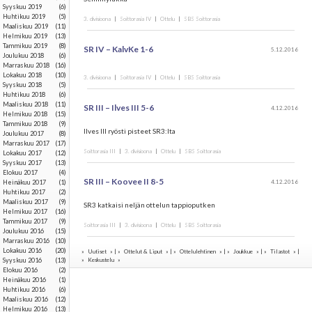
syyskuu 2019
(6)
huhtikuu 2019
(5)
3. divisioona
|
Soittorasia IV
|
Ottelu
|
SBS Soittorasia
maaliskuu 2019
(11)
helmikuu 2019
(13)
tammikuu 2019
(8)
SR IV – KalvKe 1-6
5.12.2016
joulukuu 2018
(6)
marraskuu 2018
(16)
lokakuu 2018
(10)
3. divisioona
|
Soittorasia IV
|
Ottelu
|
SBS Soittorasia
syyskuu 2018
(5)
huhtikuu 2018
(6)
maaliskuu 2018
(11)
SR III – Ilves III 5-6
4.12.2016
helmikuu 2018
(15)
tammikuu 2018
(9)
Ilves III ryösti pisteet SR3:lta
joulukuu 2017
(8)
marraskuu 2017
(17)
Soittorasia III
|
3. divisioona
|
Ottelu
|
SBS Soittorasia
lokakuu 2017
(12)
syyskuu 2017
(13)
elokuu 2017
(4)
SR III – Koovee II 8-5
4.12.2016
heinäkuu 2017
(1)
huhtikuu 2017
(2)
maaliskuu 2017
(9)
SR3 katkaisi neljän ottelun tappioputken
helmikuu 2017
(16)
tammikuu 2017
(9)
Soittorasia III
|
3. divisioona
|
Ottelu
|
SBS Soittorasia
joulukuu 2016
(15)
marraskuu 2016
(10)
lokakuu 2016
(20)
»
Uutiset
» | »
Ottelut & Liput
» | »
Ottelulehtinen
» | »
Joukkue
» | »
Tilastot
» |
syyskuu 2016
(13)
»
Keskustelu
»
elokuu 2016
(2)
heinäkuu 2016
(1)
huhtikuu 2016
(6)
maaliskuu 2016
(12)
helmikuu 2016
(13)