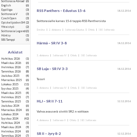
Soittorasia Abroad
(6)
English
(6)
Eppiliiga
(3)
RSS Panthers – Edustus 15-6
18.12.2016
Soittorasia V
(3)
Czech Open
(3)
Soittorasialle karvas 15-6 tappio RSS Panthersista
Opiskelijoiden SM
(2)
Yhteistyö
(2)
Ennätys
|
2. divisioona
|
Soittorasia Edustus
|
Ottelu
|
SBS Soittorasia
Soittorasia Legends
(1)
Höntsy
(1)
SBS Tamppi
(1)
Härmä – SR IV 3-8
18.12.2016
Arkistot
3. divisioona
|
Soittorasia IV
|
Ottelu
|
SBS Soittorasia
huhtikuu 2026
(1)
maaliskuu 2026
(6)
helmikuu 2026
(7)
SB Luja – SR IV 3-3
18.12.2016
tammikuu 2026
(8)
joulukuu 2025
(4)
Tasuri
marraskuu 2025
(6)
lokakuu 2025
(11)
3. divisioona
|
Soittorasia IV
|
Ottelu
|
SBS Soittorasia
syyskuu 2025
(4)
maaliskuu 2025
(4)
helmikuu 2025
(7)
HLJ – SR II 7-11
12.12.2016
tammikuu 2025
(5)
joulukuu 2024
(6)
marraskuu 2024
(6)
Vahva avauserä siivitti SR2:n voittoon
lokakuu 2024
(6)
syyskuu 2024
(42)
4. divisioona
|
Soittorasia II
|
Ottelu
|
SBS Soittorasia
huhtikuu 2024
(1)
maaliskuu 2024
(9)
helmikuu 2024
(6)
SR II – Jyry 8-2
12.12.2016
tammikuu 2024
(7)