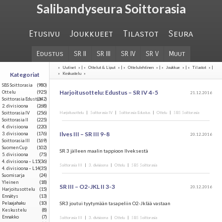
Salibandyseura Soittorasia
Etusivu
Joukkueet
Tilastot
Seura
Edustus
SR II
SR III
SR IV
SR V
Muut
»
Uutiset
» | »
Ottelut & Liput
» | »
Ottelulehtinen
» | »
Joukkue
» | »
Tilastot
» |
Kategoriat
»
Keskustelu
»
SBS Soittorasia
(980)
Harjoitusottelu: Edustus – SR IV 4-5
Ottelu
(925)
21.12.2016
Soittorasia Edustus
(342)
2. divisioona
(268)
Soittorasia IV
(256)
Harjoitusottelu
|
Soittorasia IV
|
Soittorasia Edustus
|
Ottelu
|
SBS Soittorasia
Soittorasia II
(225)
4. divisioona
(220)
Ilves III – SR III 9-8
3. divisioona
(176)
20.12.2016
Soittorasia III
(169)
Suomen Cup
(102)
SR 3 jälleen maalin tappioon Ilveksestä
5. divisioona
(75)
4. divisioona – L15
(36)
Soittorasia III
|
3. divisioona
|
Ottelu
|
SBS Soittorasia
4. divisioona – L14
(35)
Suomisarja
(24)
Yleinen
(18)
SR III – O2-JKL II 3-3
20.12.2016
Harjoitusottelu
(15)
Ennätys
(13)
Pelaajahaku
(10)
SR3 joutui tyytymään tasapeliin O2-Jklää vastaan
Keskustelu
(8)
Ennakko
(7)
Soittorasia III
|
3. divisioona
|
Ottelu
|
SBS Soittorasia