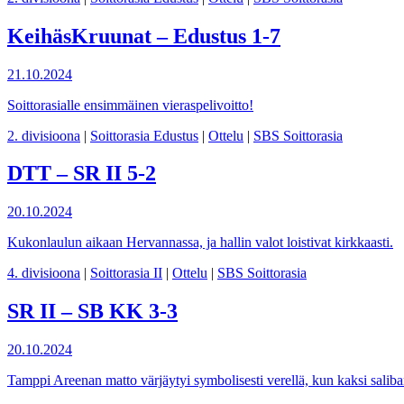
KeihäsKruunat – Edustus 1-7
21.10.2024
Soittorasialle ensimmäinen vieraspelivoitto!
2. divisioona
|
Soittorasia Edustus
|
Ottelu
|
SBS Soittorasia
DTT – SR II 5-2
20.10.2024
Kukonlaulun aikaan Hervannassa, ja hallin valot loistivat kirkkaasti.
4. divisioona
|
Soittorasia II
|
Ottelu
|
SBS Soittorasia
SR II – SB KK 3-3
20.10.2024
Tamppi Areenan matto värjäytyi symbolisesti verellä, kun kaksi saliba