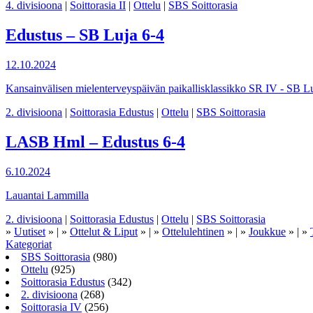
4. divisioona
|
Soittorasia II
|
Ottelu
|
SBS Soittorasia
Edustus – SB Luja 6-4
12.10.2024
Kansainvälisen mielenterveyspäivän paikallisklassikko SR IV - SB L
2. divisioona
|
Soittorasia Edustus
|
Ottelu
|
SBS Soittorasia
LASB Hml – Edustus 6-4
6.10.2024
Lauantai Lammilla
2. divisioona
|
Soittorasia Edustus
|
Ottelu
|
SBS Soittorasia
»
Uutiset
» | »
Ottelut & Liput
» | »
Ottelulehtinen
» | »
Joukkue
» | »
Kategoriat
SBS Soittorasia
(980)
Ottelu
(925)
Soittorasia Edustus
(342)
2. divisioona
(268)
Soittorasia IV
(256)