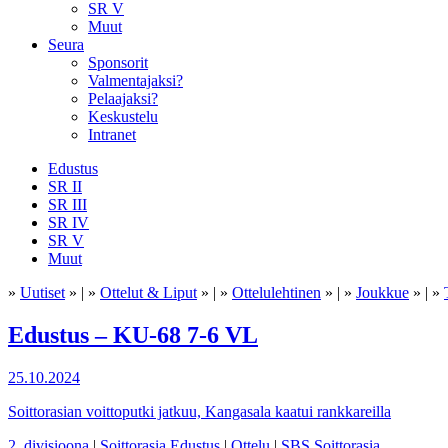
SR V
Muut
Seura
Sponsorit
Valmentajaksi?
Pelaajaksi?
Keskustelu
Intranet
Edustus
SR II
SR III
SR IV
SR V
Muut
»
Uutiset
» | »
Ottelut & Liput
» | »
Ottelulehtinen
» | »
Joukkue
» | »
Edustus – KU-68 7-6 VL
25.10.2024
Soittorasian voittoputki jatkuu, Kangasala kaatui rankkareilla
2. divisioona
|
Soittorasia Edustus
|
Ottelu
|
SBS Soittorasia