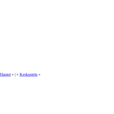
Tilastot
» | »
Keskustelu
»