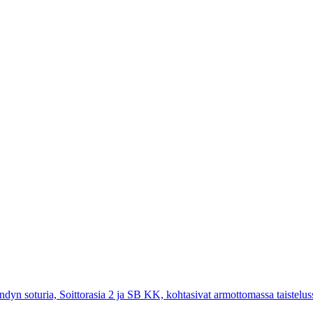
ndyn soturia, Soittorasia 2 ja SB KK, kohtasivat armottomassa taistelu