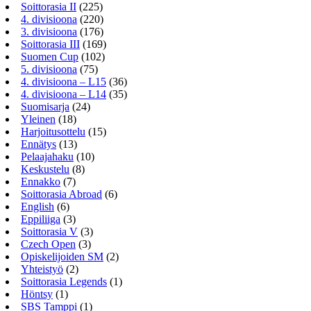
Soittorasia II
(225)
4. divisioona
(220)
3. divisioona
(176)
Soittorasia III
(169)
Suomen Cup
(102)
5. divisioona
(75)
4. divisioona – L15
(36)
4. divisioona – L14
(35)
Suomisarja
(24)
Yleinen
(18)
Harjoitusottelu
(15)
Ennätys
(13)
Pelaajahaku
(10)
Keskustelu
(8)
Ennakko
(7)
Soittorasia Abroad
(6)
English
(6)
Eppiliiga
(3)
Soittorasia V
(3)
Czech Open
(3)
Opiskelijoiden SM
(2)
Yhteistyö
(2)
Soittorasia Legends
(1)
Höntsy
(1)
SBS Tamppi
(1)