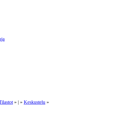
uja
Tilastot
» | »
Keskustelu
»