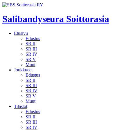
Salibandyseura Soittorasia
Etusivu
Edustus
SR II
SR III
SR IV
SR V
Muut
Joukkueet
Edustus
SR II
SR III
SR IV
SR V
Muut
Tilastot
Edustus
SR II
SR III
SR IV