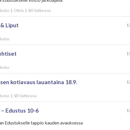
Edustus
|
Ottelu
|
SBS Soittorasia
 & Liput
17
Edustus
ehtiset
17
Edustus
sen kotiavaus lauantaina 18.9.
13
Edustus
|
SBS Soittorasia
– Edustus 10-6
13
ian Edustukselle tappio kauden avauksessa