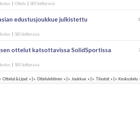
Edustus
|
Ottelu
|
SBS Soittorasia
asian edustusjoukkue julkistettu
Edustus
|
SBS Soittorasia
sen ottelut katsottavissa SolidSportissa
Edustus
|
SBS Soittorasia
 »
Ottelut & Liput
» | »
Ottelulehtinen
» | »
Joukkue
» | »
Tilastot
» | »
Keskustelu