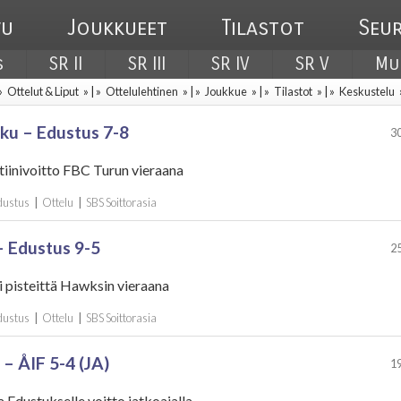
vu
Joukkueet
Tilastot
Seu
s
SR II
SR III
SR IV
SR V
Mu
 »
Ottelut & Liput
» | »
Ottelulehtinen
» | »
Joukkue
» | »
Tilastot
» | »
Keskustelu
ku – Edustus 7-8
30
utiinivoitto FBC Turun vieraana
Edustus
|
Ottelu
|
SBS Soittorasia
 Edustus 9-5
25
i pisteittä Hawksin vieraana
Edustus
|
Ottelu
|
SBS Soittorasia
 – ÅIF 5-4 (JA)
19
a Edustukselle voitto jatkoajalla