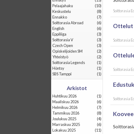
Ennätys
(13)
Pelaajahaku
(10)
Soittorasia 
Keskustelu
(8)
Ennakko
(7)
Soittorasia Abroad
(6)
Ottelut
English
(6)
Eppiliiga
(3)
Soittorasia V
(3)
Soittorasia 
Czech Open
(3)
Opiskelijoiden SM
(2)
Ottelul
Yhteistyö
(2)
Soittorasia Legends
(1)
Höntsy
(1)
Soittorasia 
SBS Tamppi
(1)
Edustuk
Arkistot
huhtikuu 2026
(1)
Soittorasia 
maaliskuu 2026
(6)
helmikuu 2026
(7)
Koovee 
tammikuu 2026
(8)
joulukuu 2025
(4)
marraskuu 2025
(6)
Soittoras
lokakuu 2025
(11)