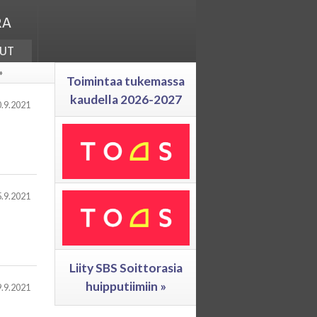
ra
ut
»
Toimintaa tukemassa
kaudella 2026-2027
.9.2021
.9.2021
Liity SBS Soittorasia
huipputiimiin »
.9.2021