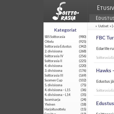
Etusi
Edustu
»
Uutiset
» |
Kategoriat
SBS Soittorasia
(980)
FBC Tur
Ottelu
(925)
Soittorasia Edustus
(342)
Edarille r
2. divisioona
(268)
Soittorasia IV
(256)
Soittorasia 
Soittorasia II
(225)
4. divisioona
(220)
Hawks –
3. divisioona
(176)
Soittorasia III
(169)
Suomen Cup
(102)
Edustus jä
5. divisioona
(75)
4. divisioona – L15
(36)
Soittorasia 
4. divisioona – L14
(35)
Suomisarja
(24)
Edustus
Yleinen
(18)
Harjoitusottelu
(15)
Soittorasi