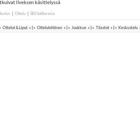
tkuivat Ilveksen käsittelyssä
Edustus
|
Ottelu
|
SBS Soittorasia
 »
Ottelut & Liput
» | »
Ottelulehtinen
» | »
Joukkue
» | »
Tilastot
» | »
Keskustelu