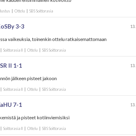
Edustus
|
Ottelu
|
SBS Soittorasia
 KoSBy 3-3
13.
ssa vaikeuksia, toinenkin ottelu ratkaisemattomaan
|
Soittorasia II
|
Ottelu
|
SBS Soittorasia
 SR II 1-1
13.
nnön jälkeen pisteet jakoon
|
Soittorasia II
|
Ottelu
|
SBS Soittorasia
 TaHU 7-1
13.
emistä ja pisteet kotiinviemisiksi
|
Soittorasia II
|
Ottelu
|
SBS Soittorasia