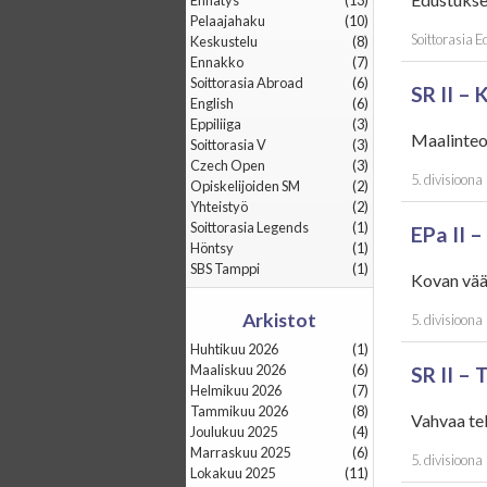
Ennätys
(13)
Pelaajahaku
(10)
Soittorasia 
Keskustelu
(8)
Ennakko
(7)
Soittorasia Abroad
(6)
SR II –
English
(6)
Eppiliiga
(3)
Maalinteo
Soittorasia V
(3)
Czech Open
(3)
5. divisioona
Opiskelijoiden SM
(2)
Yhteistyö
(2)
Soittorasia Legends
(1)
EPa II –
Höntsy
(1)
SBS Tamppi
(1)
Kovan vää
Arkistot
5. divisioona
huhtikuu 2026
(1)
maaliskuu 2026
(6)
SR II –
helmikuu 2026
(7)
tammikuu 2026
(8)
Vahvaa tek
joulukuu 2025
(4)
marraskuu 2025
(6)
5. divisioona
lokakuu 2025
(11)