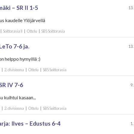
äki – SR II 1-5
13.
s kaudelle Ylöjärvellä
|
Soittorasia II
|
Ottelu
|
SBS Soittorasia
LeTo 7-6 ja.
13.
on helppo hymyillä :)
V
|
2. divisioona
|
Ottelu
|
SBS Soittorasia
SR IV 7-6
9.
 kuihtui kasaan...
V
|
2. divisioona
|
Ottelu
|
SBS Soittorasia
rja: Ilves – Edustus 6-4
1.