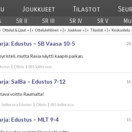
vu
Joukkueet
Tilastot
Seu
s
SR II
SR III
SR IV
SR V
Mu
 »
Ottelut & Liput
» | »
Ottelulehtinen
» | »
Joukkue
» | »
Tilastot
» | »
Keskustelu
rja: Edustus – SB Vaasa 10-5
23.
yristeli, mutta Rasia näytti kaapin paikan.
Edustus
|
Ottelu
|
SBS Soittorasia
rja: SalBa – Edustus 7-12
16.
tava voitto Raumalta!
|
Soittorasia Edustus
|
Ottelu
|
SBS Soittorasia
rja: Edustus – MLT 9-4
15.
lle kauden ensimmäinen kotivoitto