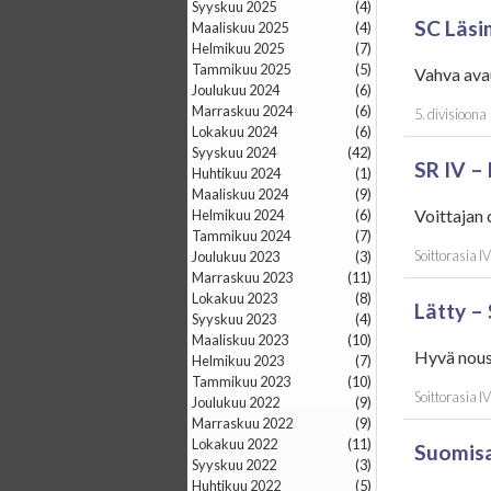
syyskuu 2025
(4)
SC Läsim
maaliskuu 2025
(4)
helmikuu 2025
(7)
tammikuu 2025
(5)
Vahva avau
joulukuu 2024
(6)
marraskuu 2024
(6)
5. divisioona
lokakuu 2024
(6)
syyskuu 2024
(42)
SR IV – 
huhtikuu 2024
(1)
maaliskuu 2024
(9)
Voittajan 
helmikuu 2024
(6)
tammikuu 2024
(7)
Soittorasia I
joulukuu 2023
(3)
marraskuu 2023
(11)
lokakuu 2023
(8)
Lätty – 
syyskuu 2023
(4)
maaliskuu 2023
(10)
Hyvä nousu
helmikuu 2023
(7)
tammikuu 2023
(10)
Soittorasia I
joulukuu 2022
(9)
marraskuu 2022
(9)
lokakuu 2022
(11)
Suomisa
syyskuu 2022
(3)
huhtikuu 2022
(5)