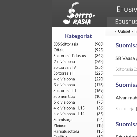
Etusi
Edustu
»
Uutiset
» |
Kategoriat
SBS Soittorasia
(980)
Suomisa
Ottelu
(925)
Soittorasia Edustus
(342)
SB Vaasa p
2. divisioona
(268)
Soittorasia IV
(256)
Soittorasia 
Soittorasia II
(225)
4. divisioona
(220)
Suomisa
3. divisioona
(176)
Soittorasia III
(169)
Suomen Cup
(102)
Aivan mah
5. divisioona
(75)
4. divisioona – L15
(36)
Suomisarja
4. divisioona – L14
(35)
Suomisarja
(24)
Suomisa
Yleinen
(18)
Harjoitusottelu
(15)
Edustukse