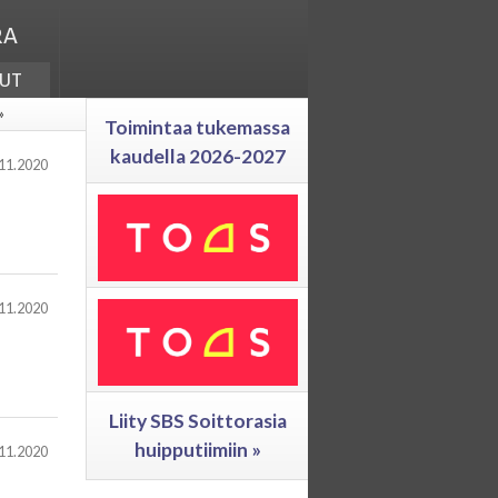
ra
ut
»
Toimintaa tukemassa
kaudella 2026-2027
11.2020
11.2020
Liity SBS Soittorasia
huipputiimiin »
11.2020