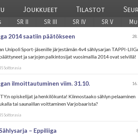
vu
Joukkueet
Tilastot
Seu
s
SR II
SR III
SR IV
SR V
Mu
iiga 2014 saatiin päätökseen
28.
an Unipoli Sport-jäsenille järjestämän 4v4 sählysarjan TAPPI-LIIG
 päättyneet ja sarjojen palkintosijat vuosimallia 2014 ovat selvillä!
BS Soittorasia
igan ilmoittautuminen viim. 31.10.
16.
Y:n opiskelijat ja henkilökunta! Kiinnostaako sählyn pelaaminen
kalla tai saunaillan voittaminen Varjobaarista?
BS Soittorasia
Sählysarja – Eppiliiga