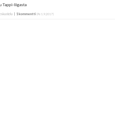
u Tappi-liigasta
eskustelu
|
1 kommentti
(Pe 1.9.2017)