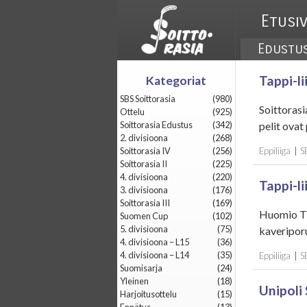
Etusi
Edustu
Tappi-l
Kategoriat
SBS Soittorasia
(980)
Soittorasi
Ottelu
(925)
Soittorasia Edustus
(342)
pelit ovat
2. divisioona
(268)
Soittorasia IV
(256)
Eppiliiga
|
S
Soittorasia II
(225)
4. divisioona
(220)
Tappi-li
3. divisioona
(176)
Soittorasia III
(169)
Huomio TT
Suomen Cup
(102)
5. divisioona
(75)
kaveriporu
4. divisioona – L15
(36)
4. divisioona – L14
(35)
Eppiliiga
|
S
Suomisarja
(24)
Yleinen
(18)
Unipoli 
Harjoitusottelu
(15)