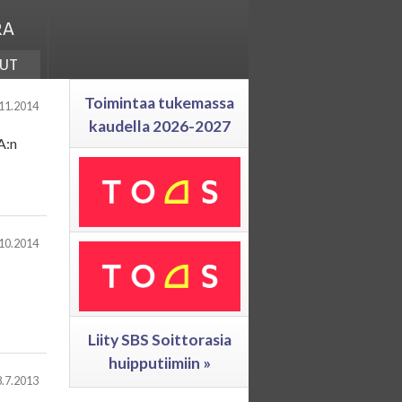
ra
ut
Toimintaa tukemassa
11.2014
kaudella 2026-2027
A:n
10.2014
Liity SBS Soittorasia
huipputiimiin »
8.7.2013