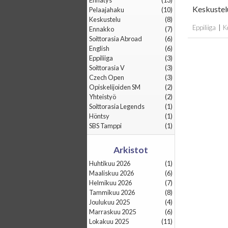
Ennätys
(13)
Keskustel
Pelaajahaku
(10)
Keskustelu
(8)
Eppiliiga
|
K
Ennakko
(7)
Soittorasia Abroad
(6)
English
(6)
Eppiliiga
(3)
Soittorasia V
(3)
Czech Open
(3)
Opiskelijoiden SM
(2)
Yhteistyö
(2)
Soittorasia Legends
(1)
Höntsy
(1)
SBS Tamppi
(1)
Arkistot
huhtikuu 2026
(1)
maaliskuu 2026
(6)
helmikuu 2026
(7)
tammikuu 2026
(8)
joulukuu 2025
(4)
marraskuu 2025
(6)
lokakuu 2025
(11)